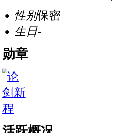
性别
保密
生日
-
勋章
活跃概况