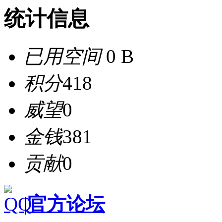
统计信息
已用空间
0 B
积分
418
威望
0
金钱
381
贡献
0
|
官方论坛