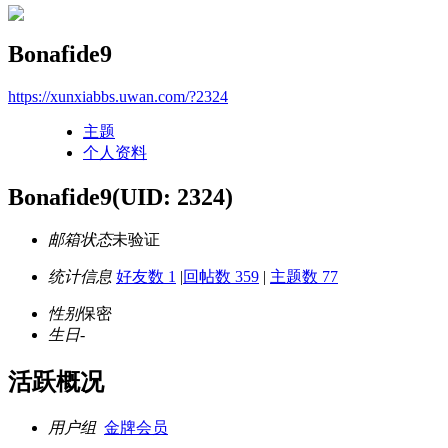
Bonafide9
https://xunxiabbs.uwan.com/?2324
主题
个人资料
Bonafide9
(UID: 2324)
邮箱状态
未验证
统计信息
好友数 1
|
回帖数 359
|
主题数 77
性别
保密
生日
-
活跃概况
用户组
金牌会员