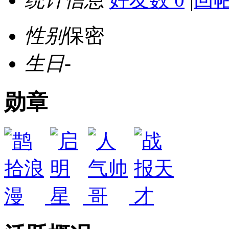
性别
保密
生日
-
勋章