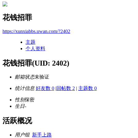
花钱招罪
https://xunxiabbs.uwan.com/?2402
主题
个人资料
花钱招罪
(UID: 2402)
邮箱状态
未验证
统计信息
好友数 0
|
回帖数 2
|
主题数 0
性别
保密
生日
-
活跃概况
用户组
新手上路