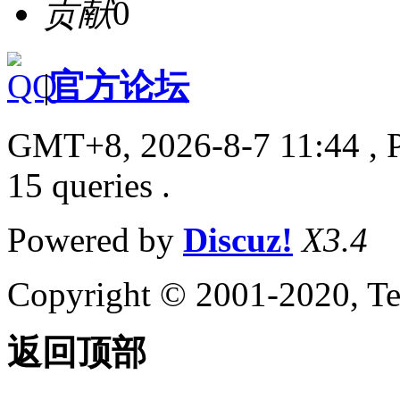
贡献
0
|
官方论坛
GMT+8, 2026-8-7 11:44
, 
15 queries .
Powered by
Discuz!
X3.4
Copyright © 2001-2020, Te
返回顶部