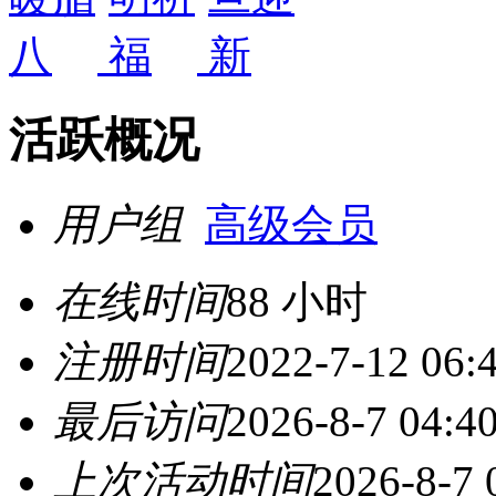
活跃概况
用户组
高级会员
在线时间
88 小时
注册时间
2022-7-12 06:
最后访问
2026-8-7 04:4
上次活动时间
2026-8-7 