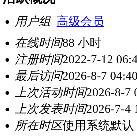
用户组
高级会员
在线时间
88 小时
注册时间
2022-7-12 06:
最后访问
2026-8-7 04:4
上次活动时间
2026-8-7 
上次发表时间
2026-7-4 
所在时区
使用系统默认