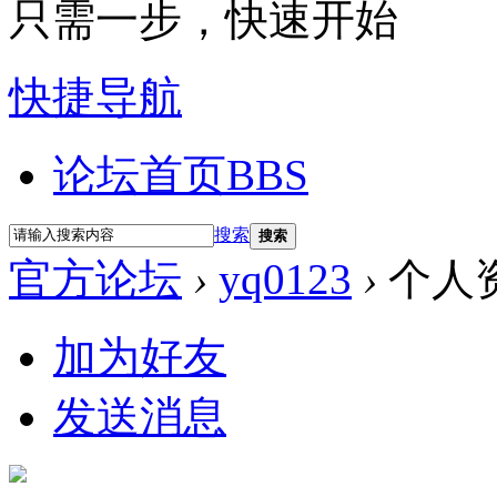
只需一步，快速开始
快捷导航
论坛首页
BBS
搜索
搜索
官方论坛
›
yq0123
›
个人
加为好友
发送消息