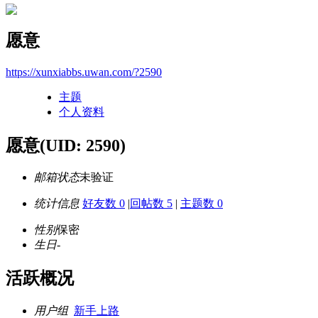
愿意
https://xunxiabbs.uwan.com/?2590
主题
个人资料
愿意
(UID: 2590)
邮箱状态
未验证
统计信息
好友数 0
|
回帖数 5
|
主题数 0
性别
保密
生日
-
活跃概况
用户组
新手上路