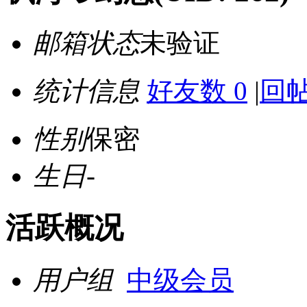
邮箱状态
未验证
统计信息
好友数 0
|
回帖
性别
保密
生日
-
活跃概况
用户组
中级会员