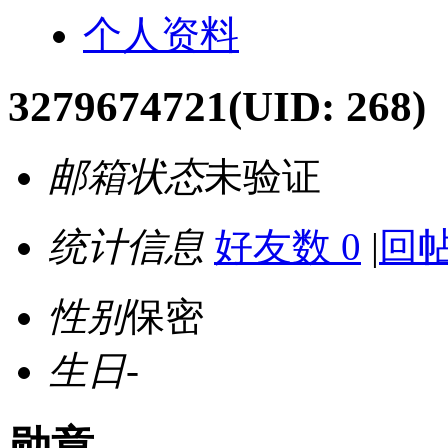
个人资料
3279674721
(UID: 268)
邮箱状态
未验证
统计信息
好友数 0
|
回帖
性别
保密
生日
-
勋章