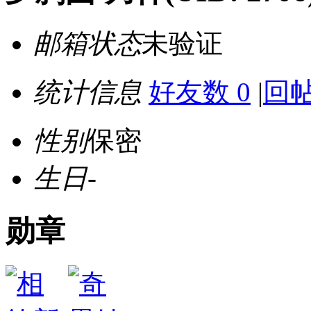
邮箱状态
未验证
统计信息
好友数 0
|
回帖
性别
保密
生日
-
勋章