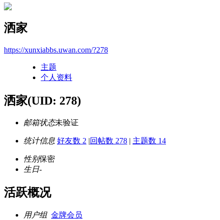
洒家
https://xunxiabbs.uwan.com/?278
主题
个人资料
洒家
(UID: 278)
邮箱状态
未验证
统计信息
好友数 2
|
回帖数 278
|
主题数 14
性别
保密
生日
-
活跃概况
用户组
金牌会员