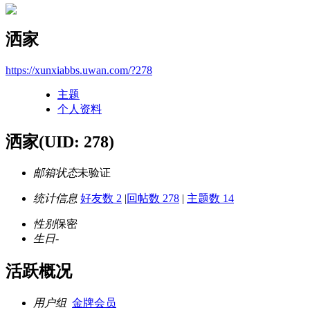
洒家
https://xunxiabbs.uwan.com/?278
主题
个人资料
洒家
(UID: 278)
邮箱状态
未验证
统计信息
好友数 2
|
回帖数 278
|
主题数 14
性别
保密
生日
-
活跃概况
用户组
金牌会员