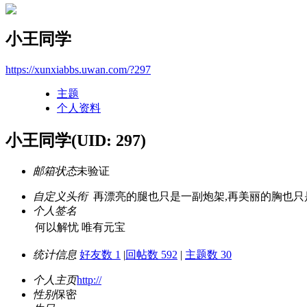
小王同学
https://xunxiabbs.uwan.com/?297
主题
个人资料
小王同学
(UID: 297)
邮箱状态
未验证
自定义头衔
再漂亮的腿也只是一副炮架,再美丽的胸也只
个人签名
何以解忧 唯有元宝
统计信息
好友数 1
|
回帖数 592
|
主题数 30
个人主页
http://
性别
保密