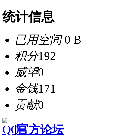
统计信息
已用空间
0 B
积分
192
威望
0
金钱
171
贡献
0
|
官方论坛