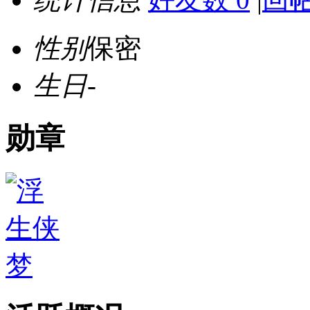
性别
保密
生日
-
勋章