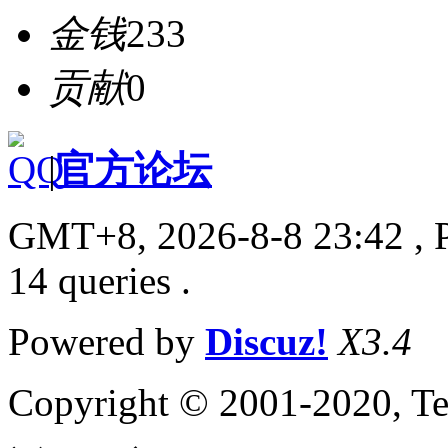
金钱
233
贡献
0
|
官方论坛
GMT+8, 2026-8-8 23:42
, 
14 queries .
Powered by
Discuz!
X3.4
Copyright © 2001-2020, Te