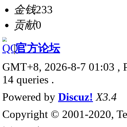
金钱
233
贡献
0
|
官方论坛
GMT+8, 2026-8-7 01:03
, 
14 queries .
Powered by
Discuz!
X3.4
Copyright © 2001-2020, Te