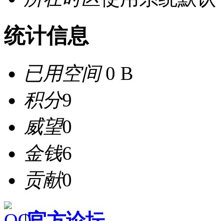
统计信息
已用空间
0 B
积分
9
威望
0
金钱
6
贡献
0
|
官方论坛