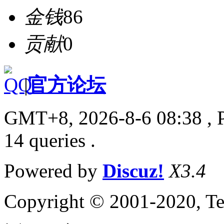
金钱
86
贡献
0
|
官方论坛
GMT+8, 2026-8-6 08:38
, 
14 queries .
Powered by
Discuz!
X3.4
Copyright © 2001-2020, Te