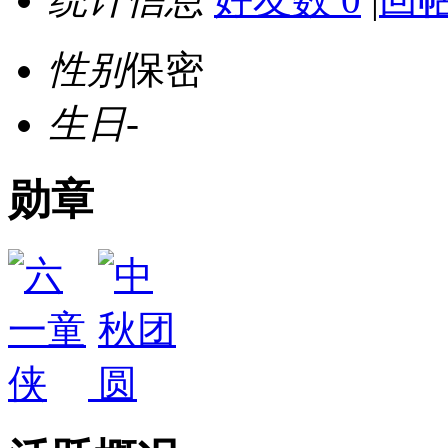
性别
保密
生日
-
勋章