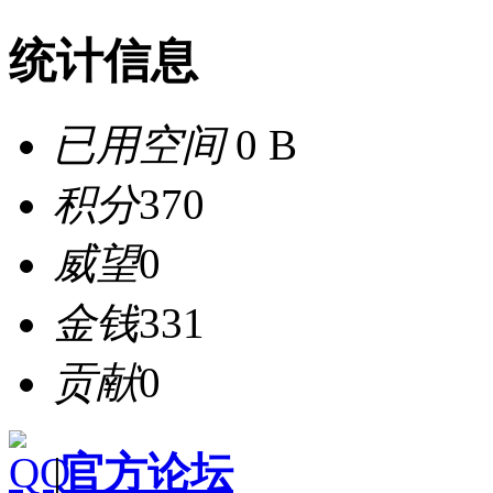
统计信息
已用空间
0 B
积分
370
威望
0
金钱
331
贡献
0
|
官方论坛