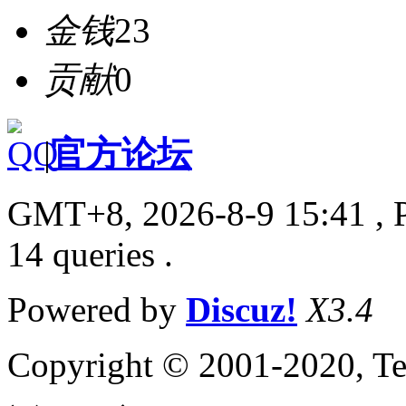
金钱
23
贡献
0
|
官方论坛
GMT+8, 2026-8-9 15:41
, 
14 queries .
Powered by
Discuz!
X3.4
Copyright © 2001-2020, Te