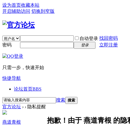
设为首页
收藏本站
开启辅助访问
切换到窄版
找回密码
自动登录
密码
立即注册
登录
只需一步，快速开始
快捷导航
论坛首页
BBS
搜索
搜索
官方论坛
›
›
隐私提醒
抱歉！由于 燕道青根 的
燕道青根