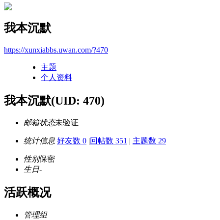
我本沉默
https://xunxiabbs.uwan.com/?470
主题
个人资料
我本沉默
(UID: 470)
邮箱状态
未验证
统计信息
好友数 0
|
回帖数 351
|
主题数 29
性别
保密
生日
-
活跃概况
管理组