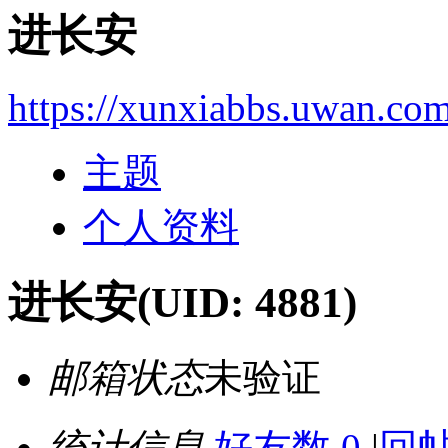
进长安
https://xunxiabbs.uwan.co
主题
个人资料
进长安
(UID: 4881)
邮箱状态
未验证
统计信息
好友数 0
|
回帖