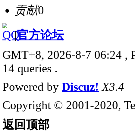
贡献
0
|
官方论坛
GMT+8, 2026-8-7 06:24
, 
14 queries .
Powered by
Discuz!
X3.4
Copyright © 2001-2020, Te
返回顶部