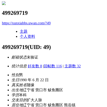
499269719
https://xunxiabbs.uwan.com/?49
主题
个人资料
499269719
(UID: 49)
邮箱状态
未验证
统计信息
好友数 8
|
回帖数 116
|
主题数 32
性别
男
生日
1990 年 6 月 22 日
真实姓名
随缘
出生地
辽宁省 营口市 鲅鱼圈区
学历
本科
交友目的
扩大人脉
居住地
辽宁省 营口市 鲅鱼圈区 熊岳镇