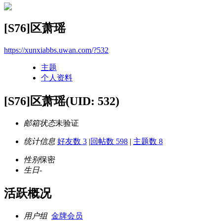
[S76]区萧瑶
https://xunxiabbs.uwan.com/?532
主题
个人资料
[S76]区萧瑶
(UID: 532)
邮箱状态
未验证
统计信息
好友数 3
|
回帖数 598
|
主题数 8
性别
保密
生日
-
活跃概况
用户组
金牌会员