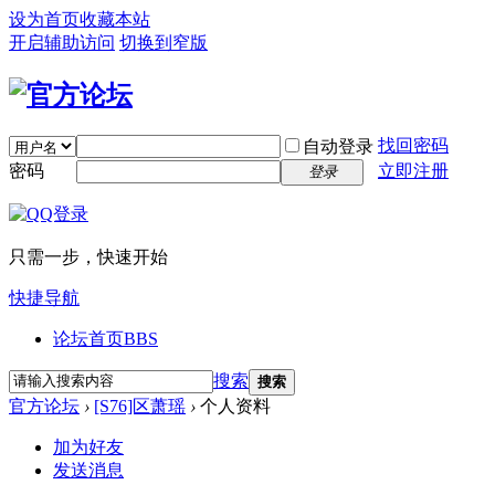
设为首页
收藏本站
开启辅助访问
切换到窄版
找回密码
自动登录
密码
立即注册
登录
只需一步，快速开始
快捷导航
论坛首页
BBS
搜索
搜索
官方论坛
›
[S76]区萧瑶
›
个人资料
加为好友
发送消息