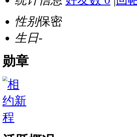
性别
保密
生日
-
勋章