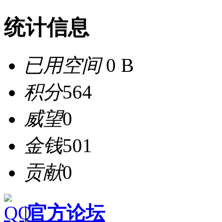
统计信息
已用空间
0 B
积分
564
威望
0
金钱
501
贡献
0
|
官方论坛