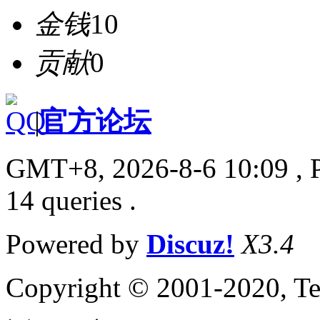
金钱
10
贡献
0
|
官方论坛
GMT+8, 2026-8-6 10:09
, 
14 queries .
Powered by
Discuz!
X3.4
Copyright © 2001-2020, Te