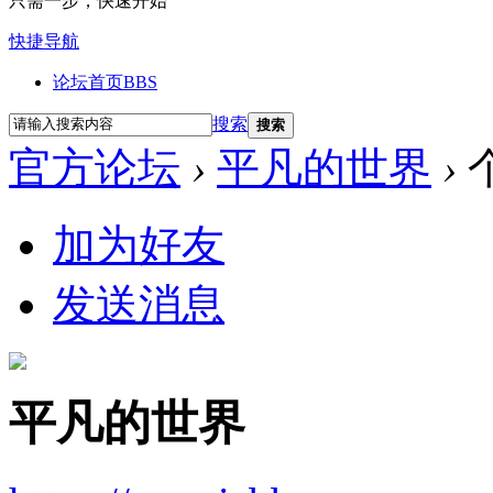
只需一步，快速开始
快捷导航
论坛首页
BBS
搜索
搜索
官方论坛
›
平凡的世界
›
加为好友
发送消息
平凡的世界