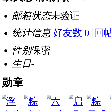
邮箱状态
未验证
统计信息
好友数 0
|
回帖
性别
保密
生日
-
勋章