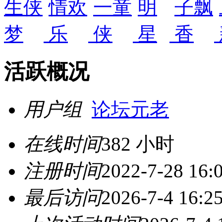
活跃概况
用户组
论坛元老
在线时间
382 小时
注册时间
2022-7-28 16:
最后访问
2026-7-4 16:2