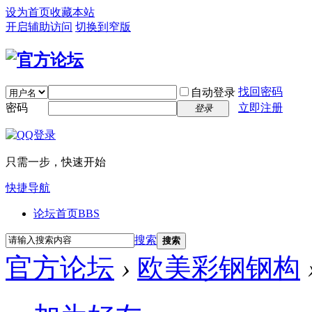
设为首页
收藏本站
开启辅助访问
切换到窄版
找回密码
自动登录
密码
立即注册
登录
只需一步，快速开始
快捷导航
论坛首页
BBS
搜索
搜索
官方论坛
›
欧美彩钢钢构