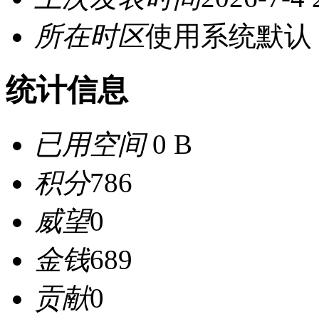
所在时区
使用系统默认
统计信息
已用空间
0 B
积分
786
威望
0
金钱
689
贡献
0