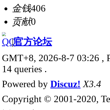
金钱
406
贡献
0
|
官方论坛
GMT+8, 2026-8-7 03:26
, 
14 queries .
Powered by
Discuz!
X3.4
Copyright © 2001-2020, Te