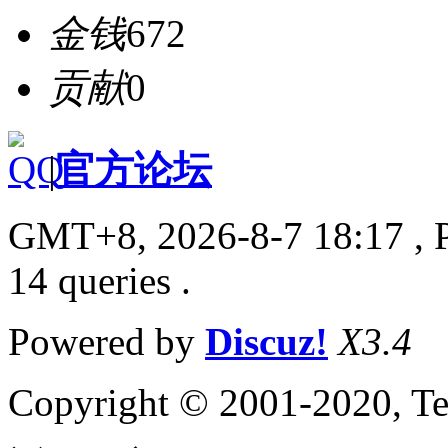
金钱
672
贡献
0
|
官方论坛
GMT+8, 2026-8-7 18:17
, 
14 queries .
Powered by
Discuz!
X3.4
Copyright © 2001-2020, Te