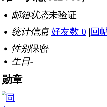
邮箱状态
未验证
统计信息
好友数 0
|
回帖
性别
保密
生日
-
勋章