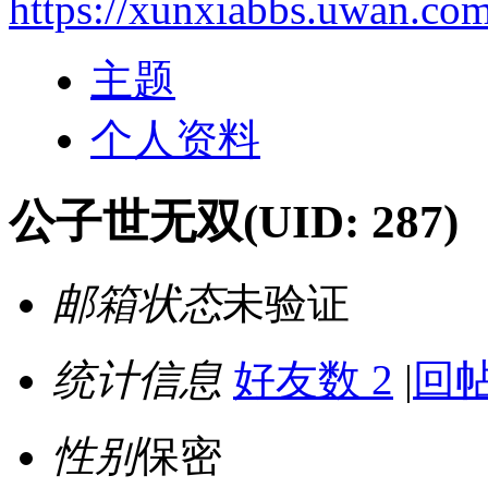
https://xunxiabbs.uwan.co
主题
个人资料
公子世无双
(UID: 287)
邮箱状态
未验证
统计信息
好友数 2
|
回帖
性别
保密