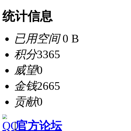
统计信息
已用空间
0 B
积分
3365
威望
0
金钱
2665
贡献
0
|
官方论坛