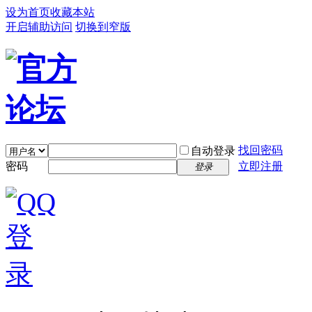
设为首页
收藏本站
开启辅助访问
切换到窄版
找回密码
自动登录
密码
立即注册
登录