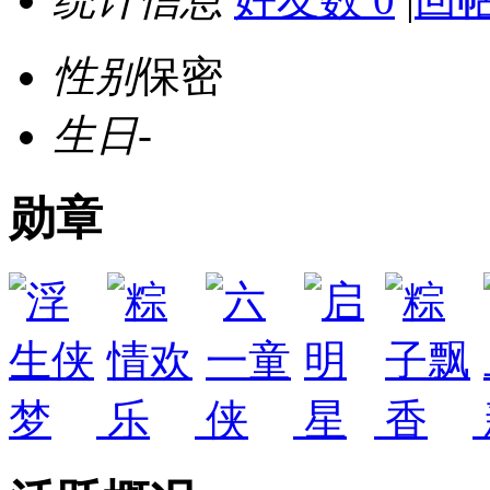
性别
保密
生日
-
勋章