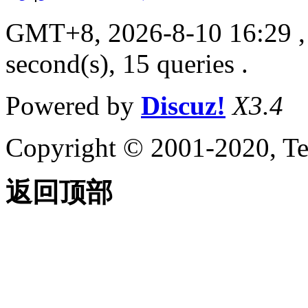
GMT+8, 2026-8-10 16:29
,
second(s), 15 queries .
Powered by
Discuz!
X3.4
Copyright © 2001-2020, Te
返回顶部