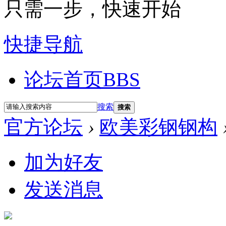
只需一步，快速开始
快捷导航
论坛首页
BBS
搜索
搜索
官方论坛
›
欧美彩钢钢构
加为好友
发送消息