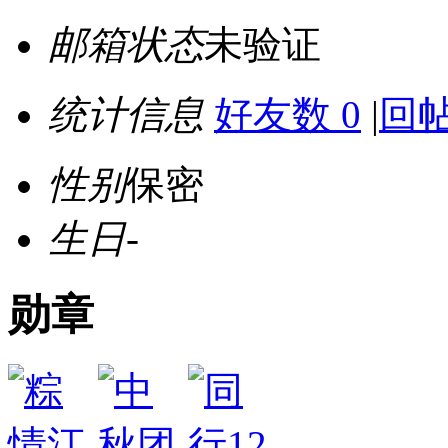
邮箱状态
未验证
统计信息
好友数 0
|
回帖
性别
保密
生日
-
勋章