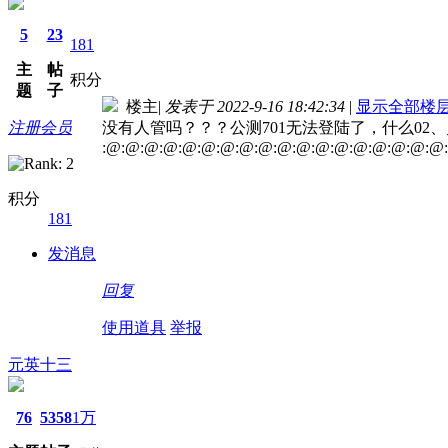
5
23
181
主
帖
积分
题
子
楼主
|
发表于 2022-9-16 18:42:34
|
显示全部楼
注册会员
没有人管吗？？？公测701无法登陆了，什么02
:@:@:@:@:@:@:@:@:@:@:@:@:@:@:@:@:@:@
积分
181
发消息
回复
使用道具
举报
元英十三
76
5358
1万