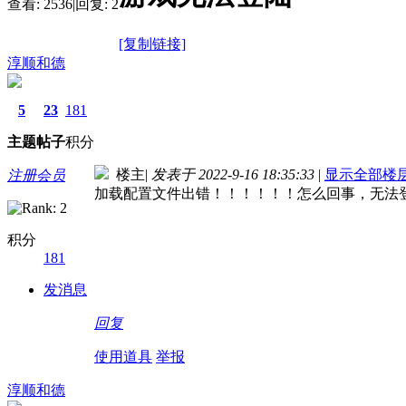
查看:
2536
|
回复:
2
[复制链接]
淳顺和德
5
23
181
主题
帖子
积分
楼主
|
发表于 2022-9-16 18:35:33
|
显示全部楼
注册会员
加载配置文件出错！！！！！！怎么回事，无法
积分
181
发消息
回复
使用道具
举报
淳顺和德