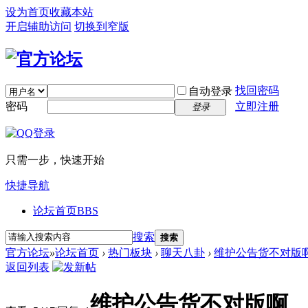
设为首页
收藏本站
开启辅助访问
切换到窄版
找回密码
自动登录
密码
立即注册
登录
只需一步，快速开始
快捷导航
论坛首页
BBS
搜索
搜索
官方论坛
»
论坛首页
›
热门板块
›
聊天八卦
›
维护公告货不对版
返回列表
维护公告货不对版啊