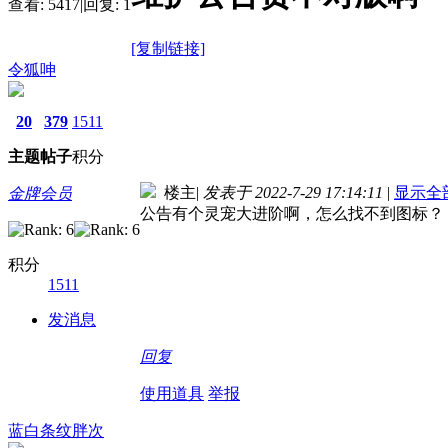
查看:
5417
|
回复:
1
[复制链接]
令狐呻
20
379
1511
主题
帖子
积分
楼主
|
发表于 2022-7-29 17:14:11
|
显示全
金牌会员
公告有个灵宠大进阶啊，怎么找不到图标？
积分
1511
发消息
回复
使用道具
举报
蓝白条纹胖次