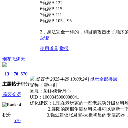
5玩家A 122
6玩家B 115
7玩家A 111
8玩家B 105，95
2，身法完全一样的，和目前攻击出手顺序
回复
使用道具
举报
烟花飞满天
13
70
570
发表于 2025-4-29 13:08:24
|
显示全部楼层
主题
帖子
积分
昵称：雪中剑
区服：X41-侠骨丹心
高级会员
UID：1000345000008041
优化建议：1.现在老玩家的一些老武功升级材料
2.襄阳的跨服争霸材料兑换可以更新一下
积分
3.强烈建议张君宝-太极初显的专属武器，
570