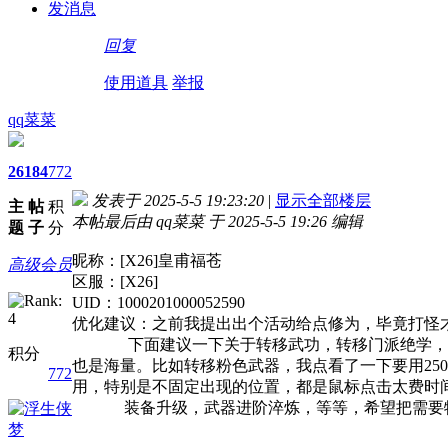
发消息
回复
使用道具
举报
qq菜菜
26
184
772
发表于 2025-5-5 19:23:20
|
显示全部楼层
主
帖
积
本帖最后由 qq菜菜 于 2025-5-5 19:26 编辑
题
子
分
昵称：[X26]皇甫福苍
高级会员
区服：[X26]
UID：1000201000052590
优化建议：之前我提出出个活动给点修为，毕竟打怪
下面建议一下关于转移武功，转移门派绝学，转移
积分
也是海量。比如转移粉色武器，我点看了一下要用25
772
用，特别是不固定出现的位置，都是鼠标点击太费时
装备升级，武器进阶淬炼，等等，希望把需要物品