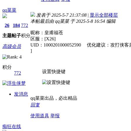
qq菜菜
发表于 2025-5-7 21:37:08
|
显示全部楼层
本帖最后由 qq菜菜 于 2025-5-8 16:54 编辑
26
184
772
昵称：皇甫福苍
主题
帖子
积分
区服：[X26]
UID：1000201000052590 优化建
高级会员
]
积分
设置快捷键
772
发消息
qq菜菜出品，必出精品
回复
使用道具
举报
痴狂在线