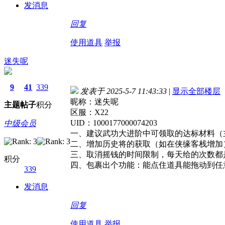
发消息
回复
使用道具
举报
迷失呢
9
41
339
发表于 2025-5-7 11:43:33
|
显示全部楼层
昵称：迷失呢
主题
帖子
积分
区服：X22
UID：1000177000074203
中级会员
一、建议武功大进阶中可领取的达标材料（
二、增加历史将的获取（如在侠缘客栈增加
三、取消摇钱的时间限制，每天给的次数都
积分
四、包裹出个功能：能点住道具能拖动到任
339
发消息
回复
使用道具
举报