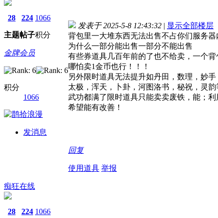
28
224
1066
发表于 2025-5-8 12:43:32
|
显示全部楼层
主题
帖子
积分
背包里一大堆东西无法出售不占你们服务器
为什么一部分能出售一部分不能出售
金牌会员
有些券道具几百年前的了也不给卖，一个背
哪怕卖1金币也行！！！
另外限时道具无法提升如丹田，数理，妙手
太极，浑天，卜卦，河图洛书，秘祝，灵韵
积分
1066
武功都满了限时道具只能卖卖废铁，能；利
希望能有改善！
发消息
回复
使用道具
举报
痴狂在线
28
224
1066