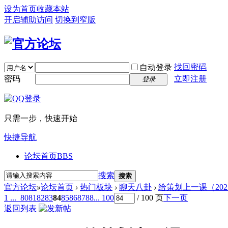
设为首页
收藏本站
开启辅助访问
切换到窄版
找回密码
自动登录
密码
立即注册
登录
只需一步，快速开始
快捷导航
论坛首页
BBS
搜索
搜索
官方论坛
»
论坛首页
›
热门板块
›
聊天八卦
›
给策划上一课（202
1 ...
80
81
82
83
84
85
86
87
88
... 100
/ 100 页
下一页
返回列表