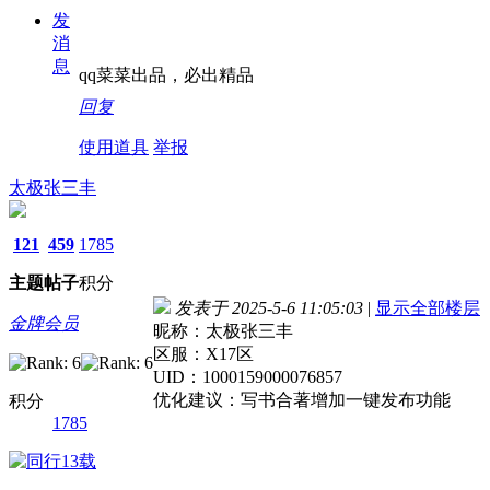
发
消
息
qq菜菜出品，必出精品
回复
使用道具
举报
太极张三丰
121
459
1785
主题
帖子
积分
发表于 2025-5-6 11:05:03
|
显示全部楼层
金牌会员
昵称：太极张三丰
区服：X17区
UID：1000159000076857
优化建议：写书合著增加一键发布功能
积分
1785