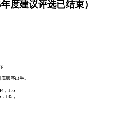
25年度建议评选已结束）
序
到底顺序出手。
4，155
，135，