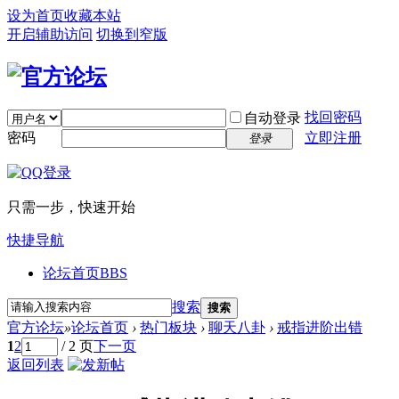
设为首页
收藏本站
开启辅助访问
切换到窄版
找回密码
自动登录
密码
立即注册
登录
只需一步，快速开始
快捷导航
论坛首页
BBS
搜索
搜索
官方论坛
»
论坛首页
›
热门板块
›
聊天八卦
›
戒指进阶出错
1
2
/ 2 页
下一页
返回列表