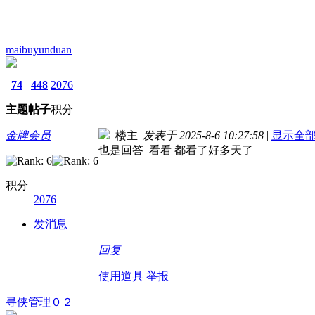
maibuyunduan
74
448
2076
主题
帖子
积分
金牌会员
楼主
|
发表于 2025-8-6 10:27:58
|
显示全
也是回答 看看 都看了好多天了
积分
2076
发消息
回复
使用道具
举报
寻侠管理０２