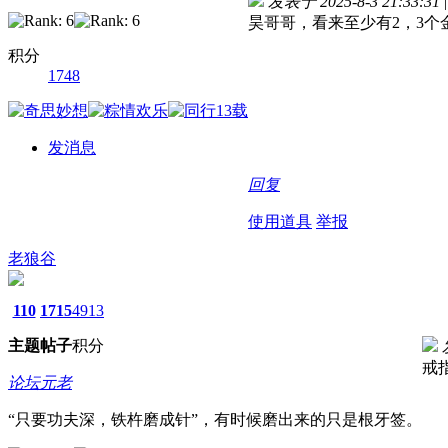
发表于 2025-8-3 21:33:31
|
昊哥哥，看来至少有2，3个
积分
1748
发消息
回复
使用道具
举报
老狼谷
110
1715
4913
主题
帖子
积分
戒
论坛元老
“只要功夫深，铁杵磨成针”，有时候磨出来的只是根牙签。