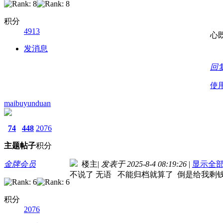
积分
4913
心
发消息
回
使
maibuyunduan
74
448
2076
主题
帖子
积分
金牌会员
楼主
|
发表于 2025-8-4 08:19:26
|
显示全
不说了 无语 不能归档就算了 倒是给我剩
积分
2076