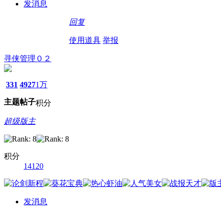
发消息
回复
使用道具
举报
寻侠管理０２
331
4927
1万
主题
帖子
积分
超级版主
积分
14120
发消息