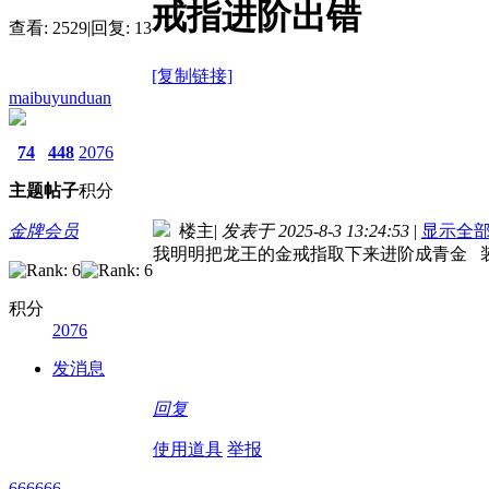
戒指进阶出错
查看:
2529
|
回复:
13
[复制链接]
maibuyunduan
74
448
2076
主题
帖子
积分
金牌会员
楼主
|
发表于 2025-8-3 13:24:53
|
显示全
我明明把龙王的金戒指取下来进阶成青金 
积分
2076
发消息
回复
使用道具
举报
666666