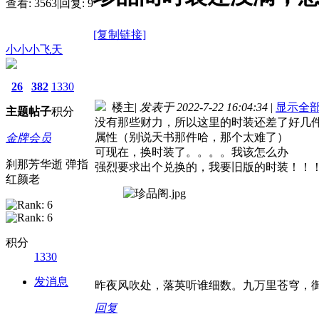
查看:
3563
|
回复:
9
[复制链接]
小小小飞天
26
382
1330
楼主
|
发表于 2022-7-22 16:04:34
|
显示全
主题
帖子
积分
没有那些财力，所以这里的时装还差了好几件
属性（别说天书那件哈，那个太难了）
金牌会员
可现在，换时装了。。。。我该怎么办
刹那芳华逝 弹指
强烈要求出个兑换的，我要旧版的时装！！
红颜老
积分
1330
发消息
昨夜风吹处，落英听谁细数。九万里苍穹，
回复