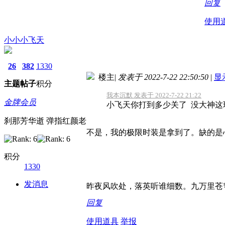
回复
使用
小小小飞天
26
382
1330
楼主
|
发表于 2022-7-22 22:50:50
|
显
主题
帖子
积分
我本沉默 发表于 2022-7-22 21:22
金牌会员
小飞天你打到多少关了 没大神这玩
刹那芳华逝 弹指红颜老
不是，我的极限时装是拿到了。缺的是
积分
1330
发消息
昨夜风吹处，落英听谁细数。九万里苍
回复
使用道具
举报