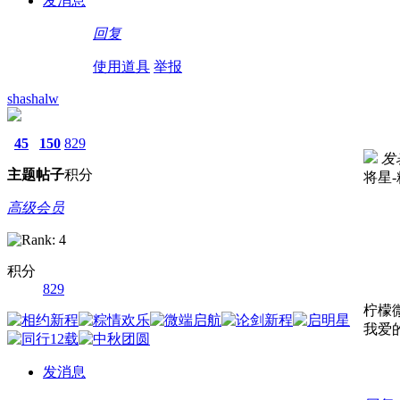
发消息
回复
使用道具
举报
shashalw
45
150
829
发表
主题
帖子
积分
将星
高级会员
积分
829
柠檬
我爱
发消息