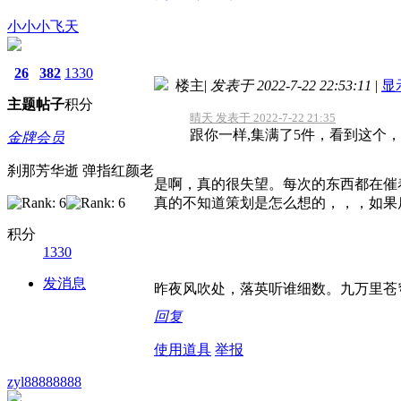
小小小飞天
26
382
1330
楼主
|
发表于 2022-7-22 22:53:11
|
显
主题
帖子
积分
晴天 发表于 2022-7-22 21:35
跟你一样,集满了5件，看到这个
金牌会员
刹那芳华逝 弹指红颜老
是啊，真的很失望。每次的东西都在催
真的不知道策划是怎么想的，，，如果
积分
1330
发消息
昨夜风吹处，落英听谁细数。九万里苍
回复
使用道具
举报
zyl88888888