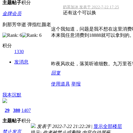
主题
帖子
积分
奶茶加冰 发表于 2022-7-22 17:25
还有这个可以换
金牌会员
刹那芳华逝 弹指红颜老
这个我知道，问题是我不想在这里消费
本来我任意消费到18888就可以拿到的
积分
1330
发消息
昨夜风吹处，落英听谁细数。九万里苍
回复
使用道具
举报
我本沉默
29
380
1407
主题
帖子
积分
发表于 2022-7-22 21:22:28
|
显示全部楼层
禁止发言
提示:
作者被禁止或删除 内容自动屏蔽