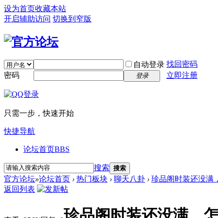
设为首页
收藏本站
开启辅助访问
切换到窄版
找回密码
自动登录
密码
立即注册
登录
只需一步，快速开始
快捷导航
论坛首页
BBS
搜索
搜索
官方论坛
»
论坛首页
›
热门板块
›
聊天八卦
›
珍品阁时装还没满
返回列表
珍品阁时装还没满，