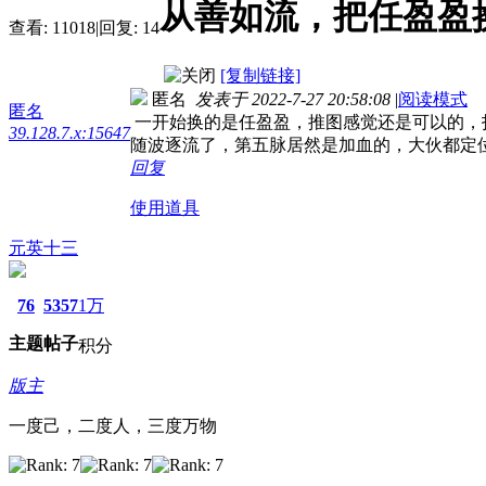
从善如流，把任盈盈
查看:
11018
|
回复:
14
[复制链接]
匿名
发表于 2022-7-27 20:58:08
|
阅读模式
匿名
一开始换的是任盈盈，推图感觉还是可以的，
39.128.7.x:15647
随波逐流了，第五脉居然是加血的，大伙都定
回复
使用道具
元英十三
76
5357
1万
主题
帖子
积分
版主
一度己，二度人，三度万物