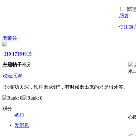
管理
回复
使用道
老狼谷
110
1716
4915
主题
帖子
积分
水
论坛元老
“只要功夫深，铁杵磨成针”，有时候磨出来的只是根牙签。
积分
4915
心
发消息