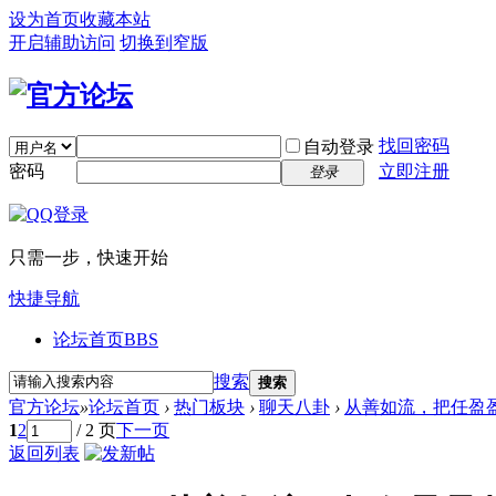
设为首页
收藏本站
开启辅助访问
切换到窄版
找回密码
自动登录
密码
立即注册
登录
只需一步，快速开始
快捷导航
论坛首页
BBS
搜索
搜索
官方论坛
»
论坛首页
›
热门板块
›
聊天八卦
›
从善如流，把任盈
1
2
/ 2 页
下一页
返回列表