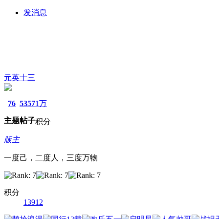
发消息
元英十三
76
5357
1万
主题
帖子
积分
版主
一度己，二度人，三度万物
积分
13912