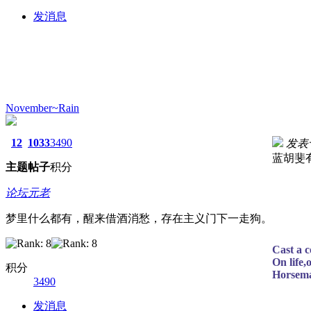
发消息
November~Rain
12
1033
3490
发表于 
蓝胡斐
主题
帖子
积分
论坛元老
梦里什么都有，醒来借酒消愁，存在主义门下一走狗。
Cast a c
On life,
积分
Horsema
3490
发消息