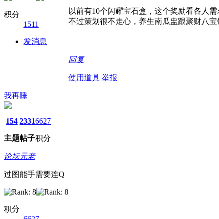
以前有10个闪耀宝石盒，这个奖励看各人需
积分
不过策划很不走心，养生南瓜盅跟聚财八宝
1511
发消息
回复
使用道具
举报
我再睡
154
2331
6627
主题
帖子
积分
论坛元老
过图能手需要连Q
积分
6627