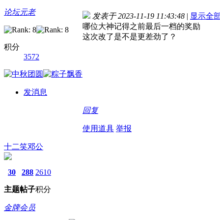
论坛元老
发表于 2023-11-19 11:43:48
|
显示全
哪位大神记得之前最后一档的奖励
这次改了是不是更差劲了？
积分
3572
发消息
回复
使用道具
举报
十二笑邓公
30
288
2610
主题
帖子
积分
金牌会员