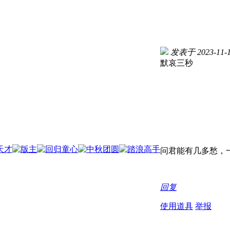
发表于 2023-11-18
默哀三秒
问君能有几多愁，一
回复
使用道具
举报