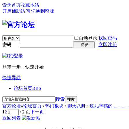
设为首页
收藏本站
开启辅助访问
切换到窄版
找回密码
自动登录
密码
立即注册
登录
只需一步，快速开始
快捷导航
论坛首页
BBS
搜索
搜索
官方论坛
»
论坛首页
›
热门板块
›
聊天八卦
›
这几率搞的 ................
1
2
/ 2 页
下一页
返回列表