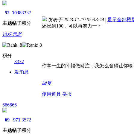
52
1038
3337
发表于 2023-11-19 05:43:44
|
显示全部楼
主题
帖子
积分
还没到100，可以再努力一下
论坛元老
积分
3337
你拿一生的幸福做赌注，我怎么舍得让你输
发消息
回复
使用道具
举报
666666
69
971
3572
主题
帖子
积分