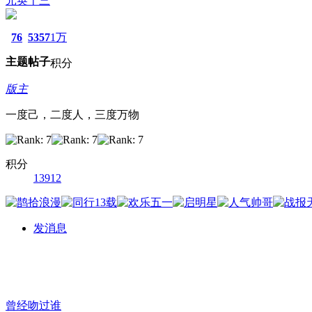
元英十三
76
5357
1万
主题
帖子
积分
版主
一度己，二度人，三度万物
积分
13912
发消息
曾经吻过谁