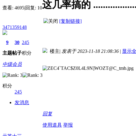
这几率搞的 ...................
查看:
4695
|
回复:
10
[复制链接]
3471359148
9
30
245
楼主
|
发表于 2023-11-18 21:08:36
|
显示
主题
帖子
积分
中级会员
积分
245
发消息
回复
使用道具
举报