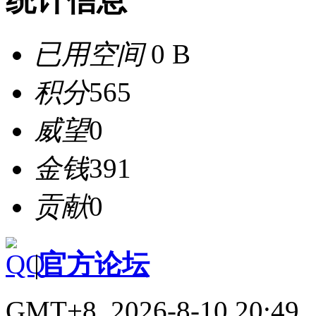
统计信息
已用空间
0 B
积分
565
威望
0
金钱
391
贡献
0
|
官方论坛
GMT+8, 2026-8-10 20:49
,