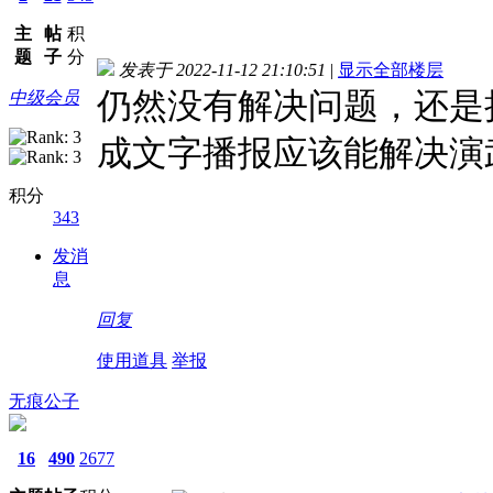
主
帖
积
题
子
分
发表于 2022-11-12 21:10:51
|
显示全部楼层
仍然没有解决问题，还是
中级会员
成文字播报应该能解决演
积分
343
发消
息
回复
使用道具
举报
无痕公子
16
490
2677