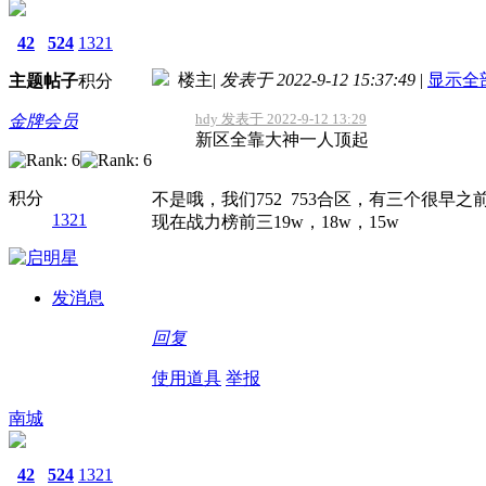
42
524
1321
楼主
|
发表于 2022-9-12 15:37:49
|
显示全
主题
帖子
积分
hdy 发表于 2022-9-12 13:29
金牌会员
新区全靠大神一人顶起
积分
不是哦，我们752 753合区，有三个很早
1321
现在战力榜前三19w，18w，15w
发消息
回复
使用道具
举报
南城
42
524
1321