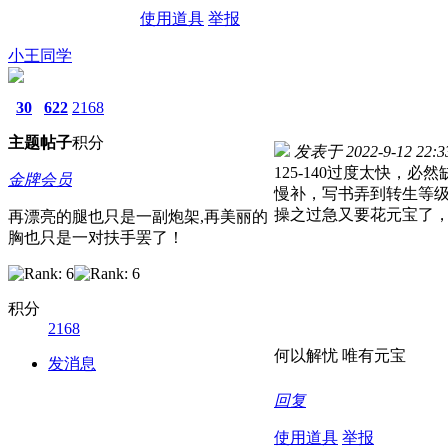
使用道具
举报
小王同学
30
622
2168
主题
帖子
积分
发表于 2022-9-12 22:3
125-140过度太快
金牌会员
慢补，写书弄到转生等
操之过急又要花元宝了
再漂亮的腿也只是一副炮架,再美丽的
胸也只是一对扶手罢了！
积分
2168
何以解忧 唯有元宝
发消息
回复
使用道具
举报