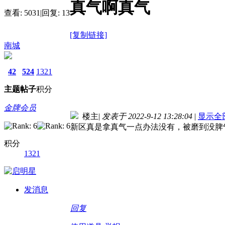
真气啊真气
查看:
5031
|
回复:
13
[复制链接]
南城
42
524
1321
主题
帖子
积分
金牌会员
楼主
|
发表于 2022-9-12 13:28:04
|
显示全
新区真是拿真气一点办法没有，被磨到没脾
积分
1321
发消息
回复