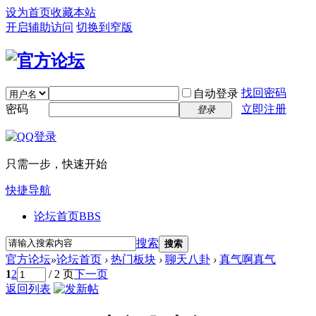
设为首页
收藏本站
开启辅助访问
切换到窄版
找回密码
自动登录
密码
立即注册
登录
只需一步，快速开始
快捷导航
论坛首页
BBS
搜索
搜索
官方论坛
»
论坛首页
›
热门板块
›
聊天八卦
›
真气啊真气
1
2
/ 2 页
下一页
返回列表