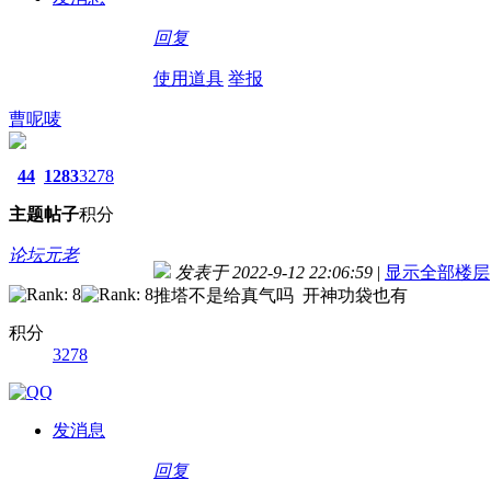
回复
使用道具
举报
曹呢唛
44
1283
3278
主题
帖子
积分
论坛元老
发表于 2022-9-12 22:06:59
|
显示全部楼层
推塔不是给真气吗 开神功袋也有
积分
3278
发消息
回复