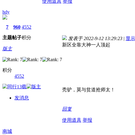
使用道具
举报
hdy
7
960
4552
主题
帖子
积分
发表于 2022-9-12 13:29:23
|
显
新区全靠大神一人顶起
版主
积分
4552
秃驴，莫与贫道抢师太！
发消息
回复
使用道具
举报
南城